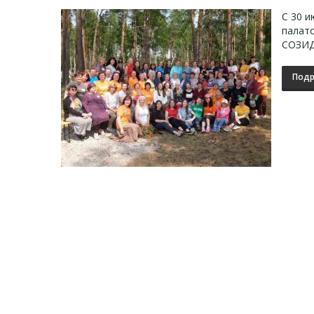
С 30 и
палат
СОЗИДА
Подр